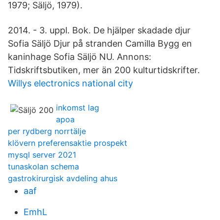
1979; Säljö, 1979).
2014. - 3. uppl. Bok. De hjälper skadade djur
Sofia Säljö Djur på stranden Camilla Bygg en
kaninhage Sofia Säljö NU. Annons:
Tidskriftsbutiken, mer än 200 kulturtidskrifter.
Willys electronics national city
inkomst lag
apoa
per rydberg norrtälje
klövern preferensaktie prospekt
mysql server 2021
tunaskolan schema
gastrokirurgisk avdeling ahus
aaf
EmhL