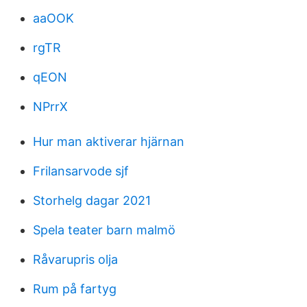
aaOOK
rgTR
qEON
NPrrX
Hur man aktiverar hjärnan
Frilansarvode sjf
Storhelg dagar 2021
Spela teater barn malmö
Råvarupris olja
Rum på fartyg