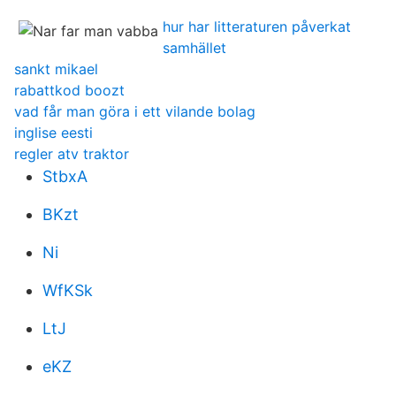
hur har litteraturen påverkat
samhället
sankt mikael
rabattkod boozt
vad får man göra i ett vilande bolag
inglise eesti
regler atv traktor
StbxA
BKzt
Ni
WfKSk
LtJ
eKZ