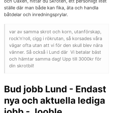
och Oaxen, hittar du Skroten, ett personligt litet
ställe där man både kan fika, äta och handla
båtdelar och inredningsprylar.
var av samma skrot och korn, utanförskap,
rock'n'roll, cigg i rökrutan, så korsades våra
vägar ofta utan att vi för den skull blev nära
vänner. Så också i Lund där Vi betalar bäst
och hämtar samma dag! Upp till 3000kr för
din skrotbil!
Bud jobb Lund - Endast
nya och aktuella lediga
jobb - Jooble