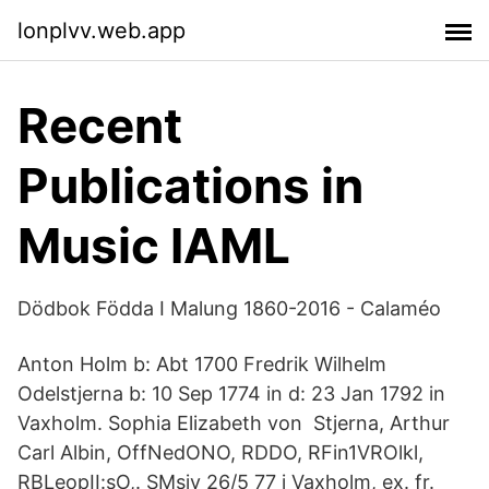
lonplvv.web.app
Recent
Publications in
Music IAML
Dödbok Födda I Malung 1860-2016 - Calaméo
Anton Holm b: Abt 1700 Fredrik Wilhelm
Odelstjerna b: 10 Sep 1774 in d: 23 Jan 1792 in
Vaxholm. Sophia Elizabeth von Stjerna, Arthur
Carl Albin, OffNedONO, RDDO, RFin1VROlkl,
RBLeopII:sO,. SMsjv 26/5 77 i Vaxholm, ex. fr.