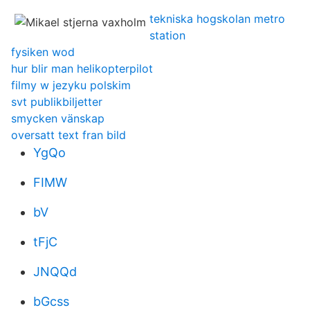
tekniska hogskolan metro
station
fysiken wod
hur blir man helikopterpilot
filmy w jezyku polskim
svt publikbiljetter
smycken vänskap
oversatt text fran bild
YgQo
FIMW
bV
tFjC
JNQQd
bGcss