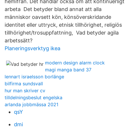
hemifrån. Det handlar också om att kontinuerligt
arbeta Det betyder bland annat att alla
människor oavsett kön, könsöverskridande
identitet eller uttryck, etnisk tillhörighet, religiös
tillhörighet/trosuppfattning, Vad betyder agila
arbetssätt?
Planeringsverktyg ikea
modern design alarm clock
magi manga band 37
lennart israelsson borlänge
bilfirma sundsvall
hur man skriver cv
tilldelningsbeslut engelska
arlanda jobbmässa 2021
qsY
dmi